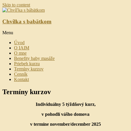
Skip to content
Chvilka s babätkom
Menu
Úvod
O IAIM
O mne
Benefity baby masáže
Priebeh kurzu
Termíny kurzov
Cenník
Kontakt
Termíny kurzov
Individuálny 5 týždňový kurz,
v pohodlí vášho domova
v termíne november/december 2025