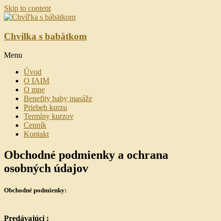
Skip to content
Chvilka s babätkom
Menu
Úvod
O IAIM
O mne
Benefity baby masáže
Priebeh kurzu
Termíny kurzov
Cenník
Kontakt
Obchodné podmienky a ochrana
osobných údajov
Obchodné podmienky:
Predávajúci :