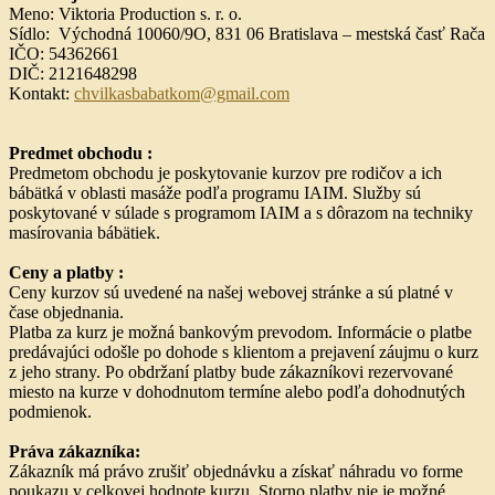
Meno: Viktoria Production s. r. o.
Sídlo: Východná 10060/9O, 831 06 Bratislava – mestská časť Rača
IČO: 54362661
DIČ: 2121648298
Kontakt:
chvilkasbabatkom@gmail.com
Predmet obchodu :
Predmetom obchodu je poskytovanie kurzov pre rodičov a ich
bábätká v oblasti masáže podľa programu IAIM. Služby sú
poskytované v súlade s programom IAIM a s dôrazom na techniky
masírovania bábätiek.
Ceny a platby :
Ceny kurzov sú uvedené na našej webovej stránke a sú platné v
čase objednania.
Platba za kurz je možná bankovým prevodom. Informácie o platbe
predávajúci odošle po dohode s klientom a prejavení záujmu o kurz
z jeho strany. Po obdržaní platby bude zákazníkovi rezervované
miesto na kurze v dohodnutom termíne alebo podľa dohodnutých
podmienok.
Práva zákazníka:
Zákazník má právo zrušiť objednávku a získať náhradu vo forme
poukazu v celkovej hodnote kurzu. Storno platby nie je možné.